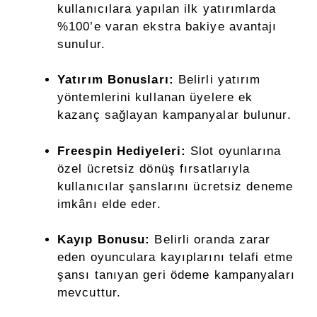
kullanıcılara yapılan ilk yatırımlarda
%100’e varan ekstra bakiye avantajı
sunulur.
Yatırım Bonusları:
Belirli yatırım
yöntemlerini kullanan üyelere ek
kazanç sağlayan kampanyalar bulunur.
Freespin Hediyeleri:
Slot oyunlarına
özel ücretsiz dönüş fırsatlarıyla
kullanıcılar şanslarını ücretsiz deneme
imkânı elde eder.
Kayıp Bonusu:
Belirli oranda zarar
eden oyunculara kayıplarını telafi etme
şansı tanıyan geri ödeme kampanyaları
mevcuttur.