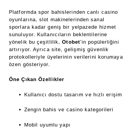
Platformda spor bahislerinden canlı casino
oyunlarına, slot makinelerinden sanal
sporlara kadar geniş bir yelpazede hizmet
sunuluyor. Kullanıcıların beklentilerine
yönelik bu çeşitlilik,
Otobet
’in popülerliğini
artırıyor. Ayrıca site, gelişmiş güvenlik
protokolleriyle üyelerinin verilerini korumaya
özen gösteriyor.
Öne Çıkan Özellikler
Kullanıcı dostu tasarım ve hızlı erişim
Zengin bahis ve casino kategorileri
Mobil uyumlu yapı