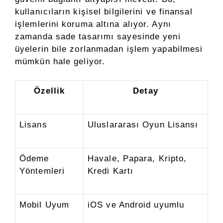
kullanıcıların kişisel bilgilerini ve finansal
işlemlerini koruma altına alıyor. Aynı
zamanda sade tasarımı sayesinde yeni
üyelerin bile zorlanmadan işlem yapabilmesi
mümkün hale geliyor.
Özellik
Detay
Lisans
Uluslararası Oyun Lisansı
Ödeme
Havale, Papara, Kripto,
Yöntemleri
Kredi Kartı
Mobil Uyum
iOS ve Android uyumlu