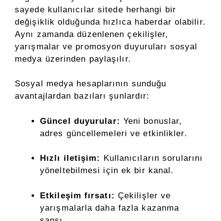
sayede kullanıcılar sitede herhangi bir
değişiklik olduğunda hızlıca haberdar olabilir.
Aynı zamanda düzenlenen çekilişler,
yarışmalar ve promosyon duyuruları sosyal
medya üzerinden paylaşılır.
Sosyal medya hesaplarının sunduğu
avantajlardan bazıları şunlardır:
Güncel duyurular:
Yeni bonuslar,
adres güncellemeleri ve etkinlikler.
Hızlı iletişim:
Kullanıcıların sorularını
yöneltebilmesi için ek bir kanal.
Etkileşim fırsatı:
Çekilişler ve
yarışmalarla daha fazla kazanma
şansı.