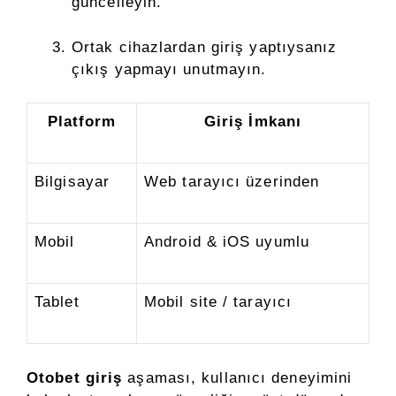
güncelleyin.
Ortak cihazlardan giriş yaptıysanız
çıkış yapmayı unutmayın.
Platform
Giriş İmkanı
Bilgisayar
Web tarayıcı üzerinden
Mobil
Android & iOS uyumlu
Tablet
Mobil site / tarayıcı
Otobet giriş
aşaması, kullanıcı deneyimini