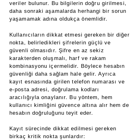
veriler bulunur. Bu bilgilerin doğru girilmesi,
daha sonraki aşamalarda herhangi bir sorun
yaşamamak adına oldukça önemlidir.
Kullanıcıların dikkat etmesi gereken bir diğer
nokta, belirledikleri şifrelerin güçlü ve
güvenli olmasıdır. Şifre en az sekiz
karakterden oluşmalı, harf ve rakam
kombinasyonu içermelidir. Böylece hesabın
güvenliği daha sağlam hale gelir. Ayrıca
kayıt esnasında girilen telefon numarası ve
e-posta adresi, doğrulama kodları
aracılığıyla onaylanır. Bu yöntem, hem
kullanıcı kimliğini güvence altına alır hem de
hesabın doğruluğunu teyit eder.
Kayıt sürecinde dikkat edilmesi gereken
birkaç kritik nokta şunlardır: