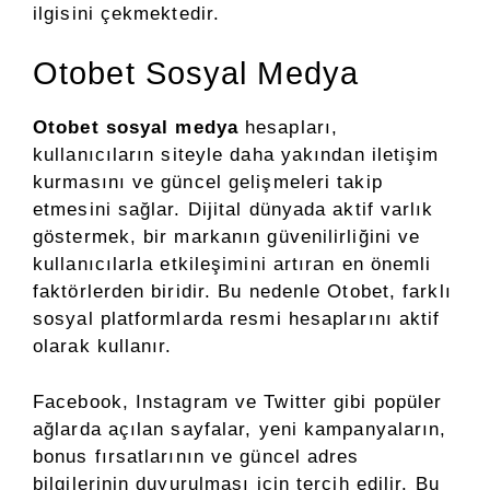
ilgisini çekmektedir.
Otobet Sosyal Medya
Otobet sosyal medya
hesapları,
kullanıcıların siteyle daha yakından iletişim
kurmasını ve güncel gelişmeleri takip
etmesini sağlar. Dijital dünyada aktif varlık
göstermek, bir markanın güvenilirliğini ve
kullanıcılarla etkileşimini artıran en önemli
faktörlerden biridir. Bu nedenle Otobet, farklı
sosyal platformlarda resmi hesaplarını aktif
olarak kullanır.
Facebook, Instagram ve Twitter gibi popüler
ağlarda açılan sayfalar, yeni kampanyaların,
bonus fırsatlarının ve güncel adres
bilgilerinin duyurulması için tercih edilir. Bu