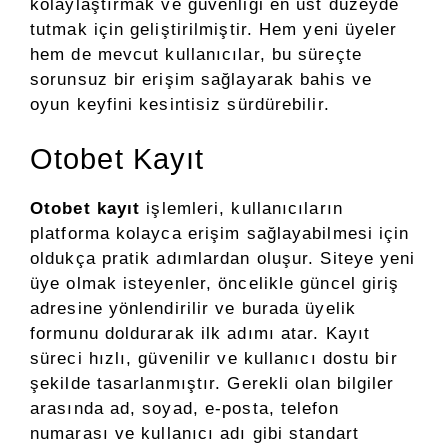
kolaylaştırmak ve güvenliği en üst düzeyde
tutmak için geliştirilmiştir. Hem yeni üyeler
hem de mevcut kullanıcılar, bu süreçte
sorunsuz bir erişim sağlayarak bahis ve
oyun keyfini kesintisiz sürdürebilir.
Otobet Kayıt
Otobet kayıt
işlemleri, kullanıcıların
platforma kolayca erişim sağlayabilmesi için
oldukça pratik adımlardan oluşur. Siteye yeni
üye olmak isteyenler, öncelikle güncel giriş
adresine yönlendirilir ve burada üyelik
formunu doldurarak ilk adımı atar. Kayıt
süreci hızlı, güvenilir ve kullanıcı dostu bir
şekilde tasarlanmıştır. Gerekli olan bilgiler
arasında ad, soyad, e-posta, telefon
numarası ve kullanıcı adı gibi standart