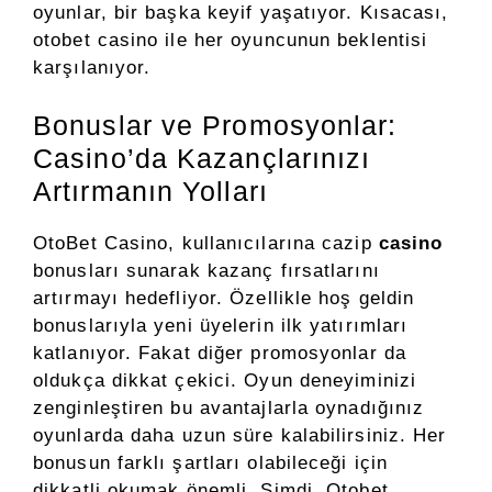
oyunlar, bir başka keyif yaşatıyor. Kısacası,
otobet casino ile her oyuncunun beklentisi
karşılanıyor.
Bonuslar ve Promosyonlar:
Casino’da Kazançlarınızı
Artırmanın Yolları
OtoBet Casino, kullanıcılarına cazip
casino
bonusları sunarak kazanç fırsatlarını
artırmayı hedefliyor. Özellikle hoş geldin
bonuslarıyla yeni üyelerin ilk yatırımları
katlanıyor. Fakat diğer promosyonlar da
oldukça dikkat çekici. Oyun deneyiminizi
zenginleştiren bu avantajlarla oynadığınız
oyunlarda daha uzun süre kalabilirsiniz. Her
bonusun farklı şartları olabileceği için
dikkatli okumak önemli. Şimdi, Otobet