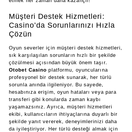
etmek her zaman daha kazançlı!
Müşteri Destek Hizmetleri:
Casino’da Sorunlarınızı Hızla
Çözün
Oyun severler için müşteri destek hizmetleri,
sık karşılaşılan sorunların hızlı bir şekilde
çözülmesi açısından büyük önem taşır.
Otobet Casino
platformu, oyuncularına
profesyonel bir destek sunarak, her türlü
sorunla anında ilgileniyor. Bu sayede,
hesabınıza erişim, oyun hataları veya para
transferi gibi konularda zaman kaybı
yaşamazsınız. Ayrıca, müşteri hizmetleri
ekibi, kullanıcıların ihtiyaçlarına duyarlı bir
şekilde yanıt vererek, deneyimlerinizi daha
da iyileştiriyor. Her türlü desteği almak için