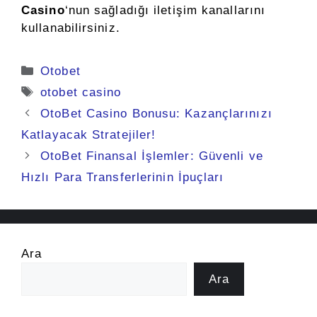
Casino
‘nun sağladığı iletişim kanallarını
kullanabilirsiniz.
Kategoriler
Otobet
Etiketler
otobet casino
OtoBet Casino Bonusu: Kazançlarınızı
Katlayacak Stratejiler!
OtoBet Finansal İşlemler: Güvenli ve
Hızlı Para Transferlerinin İpuçları
Ara
Ara