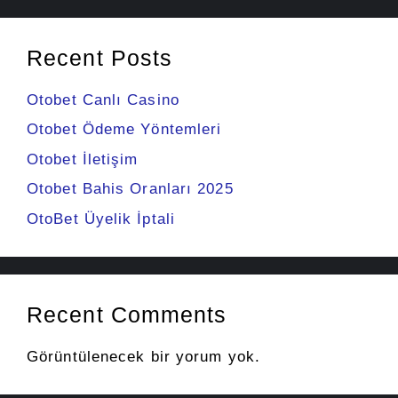
Recent Posts
Otobet Canlı Casino
Otobet Ödeme Yöntemleri
Otobet İletişim
Otobet Bahis Oranları 2025
OtoBet Üyelik İptali
Recent Comments
Görüntülenecek bir yorum yok.