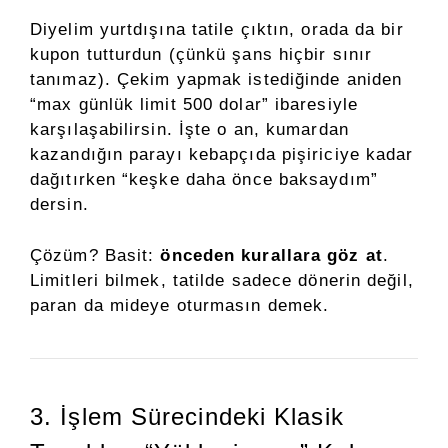
Diyelim yurtdışına tatile çıktın, orada da bir
kupon tutturdun (çünkü şans hiçbir sınır
tanımaz). Çekim yapmak istediğinde aniden
“max günlük limit 500 dolar” ibaresiyle
karşılaşabilirsin. İşte o an, kumardan
kazandığın parayı kebapçıda pişiriciye kadar
dağıtırken “keşke daha önce baksaydım”
dersin.
Çözüm? Basit:
önceden kurallara göz at
.
Limitleri bilmek, tatilde sadece dönerin değil,
paran da mideye oturmasın demek.
3. İşlem Sürecindeki Klasik