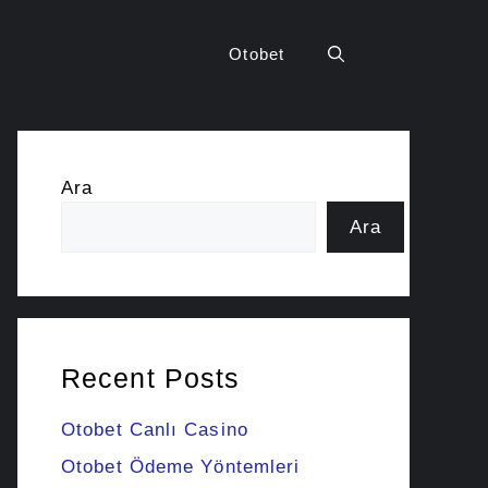
Otobet
Ara
Ara
Recent Posts
Otobet Canlı Casino
Otobet Ödeme Yöntemleri