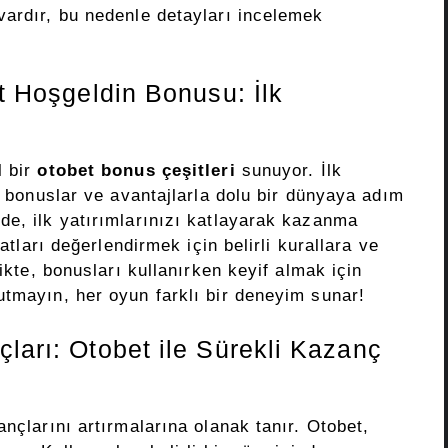
vardır, bu nedenle detayları incelemek
et Hoşgeldin Bonusu: İlk
l bir
otobet bonus çeşitleri
sunuyor. İlk
ra bonuslar ve avantajlarla dolu bir dünyaya adım
de, ilk yatırımlarınızı katlayarak kazanma
satları değerlendirmek için belirli kurallara ve
likte, bonusları kullanırken keyif almak için
utmayın, her oyun farklı bir deneyim sunar!
ları: Otobet ile Sürekli Kazanç
nçlarını artırmalarına olanak tanır. Otobet,