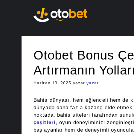
İçeriğe
atla
Otobet Bonus Çeş
Artırmanın Yollar
Haziran 13, 2025
yazar
yazar
Bahis dünyası, hem eğlenceli hem de k
dünyada daha fazla kazanç elde etmek iç
noktada, bahis siteleri tarafından sunu
çeşitleri
, oyun deneyiminizi zenginleşt
başlayanlar hem de deneyimli oyuncular 