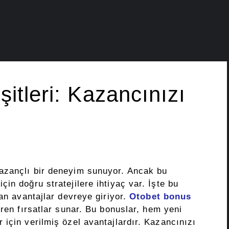
itleri: Kazancınızı
ı
azançlı bir deneyim sunuyor. Ancak bu
in doğru stratejilere ihtiyaç var. İşte bu
lan avantajlar devreye giriyor.
Otobet bonus
iren fırsatlar sunar. Bu bonuslar, hem yeni
için verilmiş özel avantajlardır. Kazancınızı