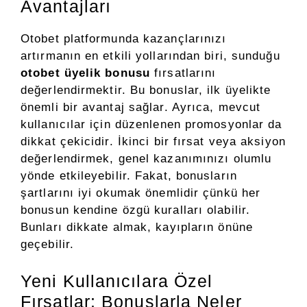
Avantajları
Otobet platformunda kazançlarınızı
artırmanın en etkili yollarından biri, sunduğu
otobet üyelik bonusu
fırsatlarını
değerlendirmektir. Bu bonuslar, ilk üyelikte
önemli bir avantaj sağlar. Ayrıca, mevcut
kullanıcılar için düzenlenen promosyonlar da
dikkat çekicidir. İkinci bir fırsat veya aksiyon
değerlendirmek, genel kazanımınızı olumlu
yönde etkileyebilir. Fakat, bonusların
şartlarını iyi okumak önemlidir çünkü her
bonusun kendine özgü kuralları olabilir.
Bunları dikkate almak, kayıpların önüne
geçebilir.
Yeni Kullanıcılara Özel
Fırsatlar: Bonuslarla Neler