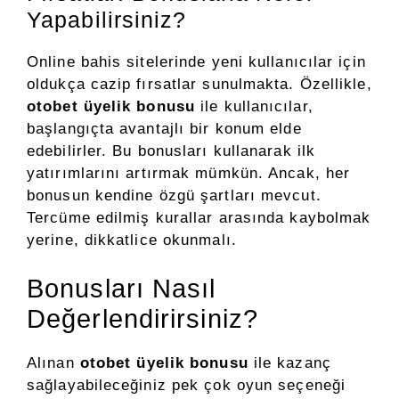
Yapabilirsiniz?
Online bahis sitelerinde yeni kullanıcılar için
oldukça cazip fırsatlar sunulmakta. Özellikle,
otobet üyelik bonusu
ile kullanıcılar,
başlangıçta avantajlı bir konum elde
edebilirler. Bu bonusları kullanarak ilk
yatırımlarını artırmak mümkün. Ancak, her
bonusun kendine özgü şartları mevcut.
Tercüme edilmiş kurallar arasında kaybolmak
yerine, dikkatlice okunmalı.
Bonusları Nasıl
Değerlendirirsiniz?
Alınan
otobet üyelik bonusu
ile kazanç
sağlayabileceğiniz pek çok oyun seçeneği