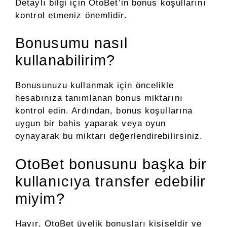
Detaylı bilgi için OtoBet’in bonus koşullarını
kontrol etmeniz önemlidir.
Bonusumu nasıl
kullanabilirim?
Bonusunuzu kullanmak için öncelikle
hesabınıza tanımlanan bonus miktarını
kontrol edin. Ardından, bonus koşullarına
uygun bir bahis yaparak veya oyun
oynayarak bu miktarı değerlendirebilirsiniz.
OtoBet bonusunu başka bir
kullanıcıya transfer edebilir
miyim?
Hayır, OtoBet üyelik bonusları kişiseldir ve