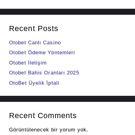
Recent Posts
Otobet Canlı Casino
Otobet Ödeme Yöntemleri
Otobet İletişim
Otobet Bahis Oranları 2025
OtoBet Üyelik İptali
Recent Comments
Görüntülenecek bir yorum yok.