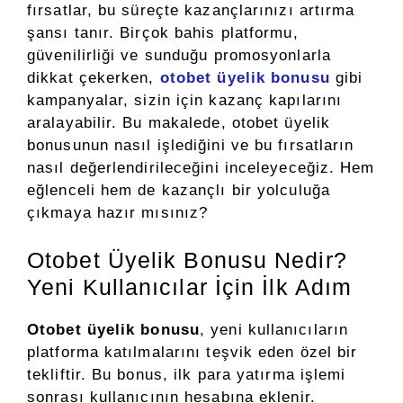
fırsatlar, bu süreçte kazançlarınızı artırma
şansı tanır. Birçok bahis platformu,
güvenilirliği ve sunduğu promosyonlarla
dikkat çekerken,
otobet üyelik bonusu
gibi
kampanyalar, sizin için kazanç kapılarını
aralayabilir. Bu makalede, otobet üyelik
bonusunun nasıl işlediğini ve bu fırsatların
nasıl değerlendirileceğini inceleyeceğiz. Hem
eğlenceli hem de kazançlı bir yolculuğa
çıkmaya hazır mısınız?
Otobet Üyelik Bonusu Nedir?
Yeni Kullanıcılar İçin İlk Adım
Otobet üyelik bonusu
, yeni kullanıcıların
platforma katılmalarını teşvik eden özel bir
tekliftir. Bu bonus, ilk para yatırma işlemi
sonrası kullanıcının hesabına eklenir.