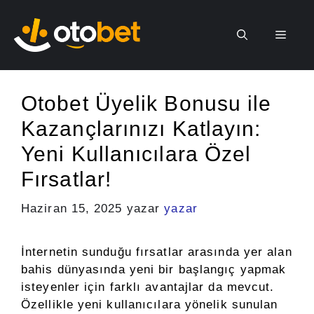
İçeriğe
atla
Men
Otobet Üyelik Bonusu ile
Kazançlarınızı Katlayın:
Yeni Kullanıcılara Özel
Fırsatlar!
Haziran 15, 2025
yazar
yazar
İnternetin sunduğu fırsatlar arasında yer alan
bahis dünyasında yeni bir başlangıç yapmak
isteyenler için farklı avantajlar da mevcut.
Özellikle yeni kullanıcılara yönelik sunulan