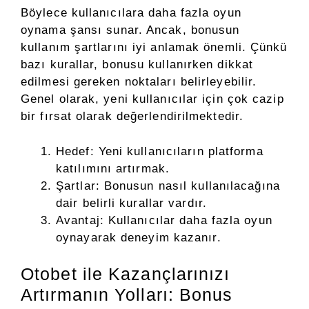
Böylece kullanıcılara daha fazla oyun
oynama şansı sunar. Ancak, bonusun
kullanım şartlarını iyi anlamak önemli. Çünkü
bazı kurallar, bonusu kullanırken dikkat
edilmesi gereken noktaları belirleyebilir.
Genel olarak, yeni kullanıcılar için çok cazip
bir fırsat olarak değerlendirilmektedir.
Hedef: Yeni kullanıcıların platforma
katılımını artırmak.
Şartlar: Bonusun nasıl kullanılacağına
dair belirli kurallar vardır.
Avantaj: Kullanıcılar daha fazla oyun
oynayarak deneyim kazanır.
Otobet ile Kazançlarınızı
Artırmanın Yolları: Bonus