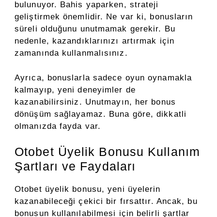
bulunuyor. Bahis yaparken, strateji
geliştirmek önemlidir. Ne var ki, bonusların
süreli olduğunu unutmamak gerekir. Bu
nedenle, kazandıklarınızı artırmak için
zamanında kullanmalısınız.
Ayrıca, bonuslarla sadece oyun oynamakla
kalmayıp, yeni deneyimler de
kazanabilirsiniz. Unutmayın, her bonus
dönüşüm sağlayamaz. Buna göre, dikkatli
olmanızda fayda var.
Otobet Üyelik Bonusu Kullanım
Şartları ve Faydaları
Otobet üyelik bonusu, yeni üyelerin
kazanabileceği çekici bir fırsattır. Ancak, bu
bonusun kullanılabilmesi için belirli şartlar